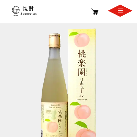
焼酎
Suppoeters