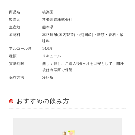
商品名
桃楽園
製造元
常楽酒造株式会社
生産地
熊本県
原材料
本格焼酎(国内製造)・桃(国産)・糖類・香料・酸
味料
アルコール度
14.0度
種類
リキュール
賞味期限
無し：但し、ご購入後6ヶ月を目安として、開栓
後は冷蔵庫で保管
保存方法
冷暗所
おすすめの飲み方