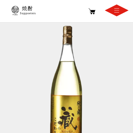
焼酎
Suppoeters