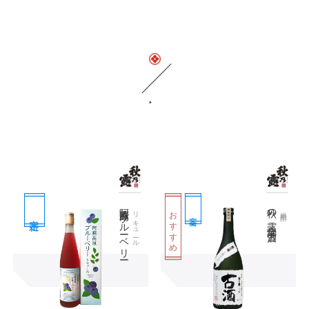
関連商品
阿蘇高原ブルーベリー
秋の露 全麹 古酒
おすすめ
リキュール
米焼酎
定番
定番