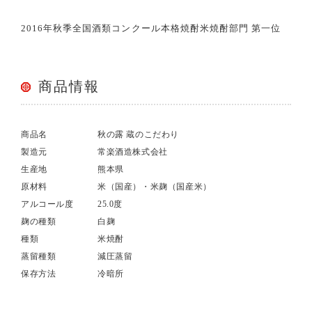
2016年秋季全国酒類コンクール本格焼酎米焼酎部門 第一位
商品情報
商品名
秋の露 蔵のこだわり
製造元
常楽酒造株式会社
生産地
熊本県
原材料
米（国産）・米麹（国産米）
アルコール度
25.0度
麹の種類
白麹
種類
米焼酎
蒸留種類
減圧蒸留
保存方法
冷暗所