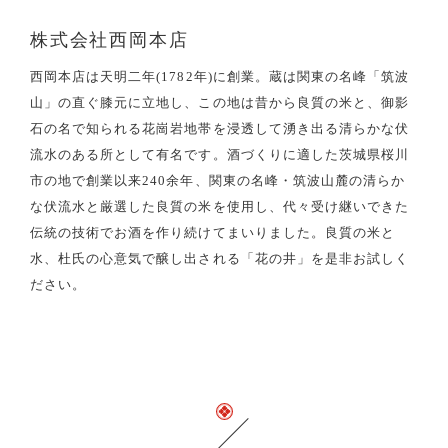
株式会社西岡本店
西岡本店は天明二年(1782年)に創業。蔵は関東の名峰「筑波
山」の直ぐ膝元に立地し、この地は昔から良質の米と、御影
石の名で知られる花崗岩地帯を浸透して湧き出る清らかな伏
流水のある所として有名です。酒づくりに適した茨城県桜川
市の地で創業以来240余年、関東の名峰・筑波山麓の清らか
な伏流水と厳選した良質の米を使用し、代々受け継いできた
伝統の技術でお酒を作り続けてまいりました。良質の米と
水、杜氏の心意気で醸し出される「花の井」を是非お試しく
ださい。
関連商品