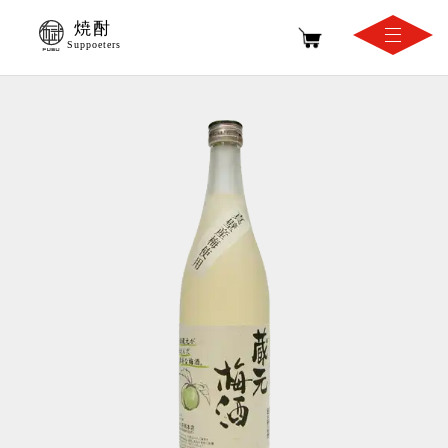
焼酎
Suppoeters