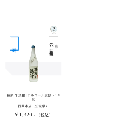
花の井 本格米焼酎
米焼酎
定番
種類 米焼酎 |アルコール度数 25.0
度
西岡本店（茨城県）
￥1,320
～（税込）