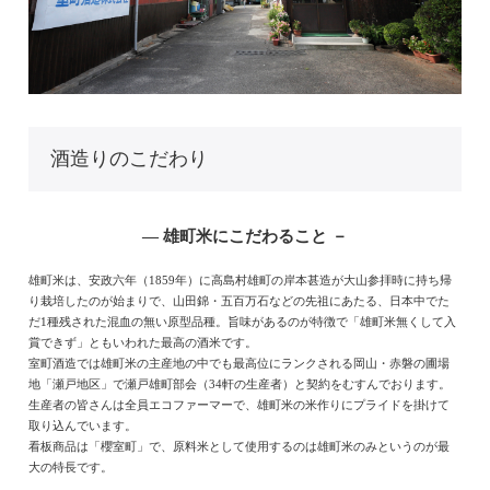
酒造りのこだわり
― 雄町米にこだわること －
雄町米は、安政六年（1859年）に高島村雄町の岸本甚造が大山参拝時に持ち帰
り栽培したのが始まりで、山田錦・五百万石などの先祖にあたる、日本中でた
だ1種残された混血の無い原型品種。旨味があるのが特徴で「雄町米無くして入
賞できず」ともいわれた最高の酒米です。
室町酒造では雄町米の主産地の中でも最高位にランクされる岡山・赤磐の圃場
地「瀬戸地区」で瀬戸雄町部会（34軒の生産者）と契約をむすんでおります。
生産者の皆さんは全員エコファーマーで、雄町米の米作りにプライドを掛けて
取り込んでいます。
看板商品は「櫻室町」で、原料米として使用するのは雄町米のみというのが最
大の特長です。