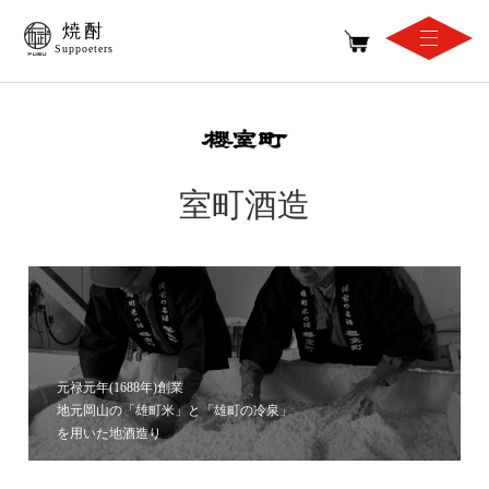
焼酎
Suppoeters
室町酒造
元禄元年(1688年)創業
地元岡山の「雄町米」と「雄町の冷泉」
を用いた地酒造り