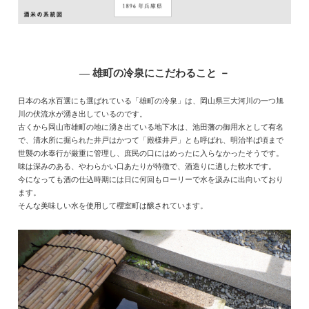
― 雄町の冷泉にこだわること －
日本の名水百選にも選ばれている「雄町の冷泉」は、岡山県三大河川の一つ旭
川の伏流水が湧き出しているのです。
古くから岡山市雄町の地に湧き出ている地下水は、池田藩の御用水として有名
で、清水所に掘られた井戸はかつて「殿様井戸」とも呼ばれ、明治半ば頃まで
世襲の水奉行が厳重に管理し、庶民の口にはめったに入らなかったそうです。
味は深みのある、やわらかい口あたりが特徴で、酒造りに適した軟水です。
今になっても酒の仕込時期には日に何回もローリーで水を汲みに出向いており
ます。
そんな美味しい水を使用して櫻室町は醸されています。