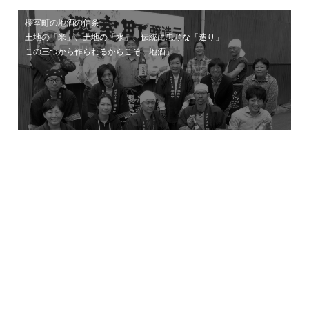
櫻室町の地酒の信条
土地の「米」、土地の「水」、伝統に忠順な「造り」
この三つから作られるからこそ「地酒」