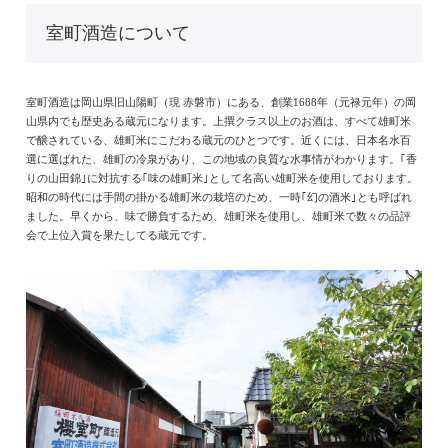
室町酒造について
室町酒造は岡山県旧山陽町（現 赤磐市）にある、創業1688年（元禄元年）の岡
山県内でも歴史ある蔵元になります。上撰クラス以上のお酒は、すべて雄町米
で醸されている、雄町米にこだわる蔵元のひとつです。近くには、日本名水百
選に選ばれた、雄町の冷泉があり、この地域の良質な水事情がわかります。｢香
りの山田錦｣に対抗する｢味の雄町米｣として名高い雄町米を使用しております。
昭和の時代には手間の掛かる雄町米の栽培のため、一時｢幻の酒米｣とも呼ばれ
ました。早くから、味で勝負するため、雄町米を使用し、雄町米で数々の品評
会で上位入賞を果たしてる蔵元です。