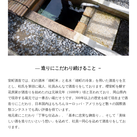
― 造りにこだわり続けること －
室町酒造では、幻の酒米「雄町米」と名水「雄町の冷泉」を用いた酒造りを主
とし、杜氏を筆頭に蔵人、社員みんなで酒造りをしております。櫻室町を醸す
花房家が酒造りを始めたのは元禄元年（1688年）頃と言われており、岡山県内
で現存する蔵元では一番古い蔵だそうです。300年以上の歴史を経て現在まで酒
造りにこだわり、日本国内はもちろんヨーロッパ・アメリカなど数々の国際酒
類コンテストでも高い評価を得ています。
地元産にこだわり「丁寧な仕込み」、「基本に忠実な麹造り」、そして「美味
しい酒を造りたいという想い」を込めて、社員一同心を込めて酒造りをしてお
ります。